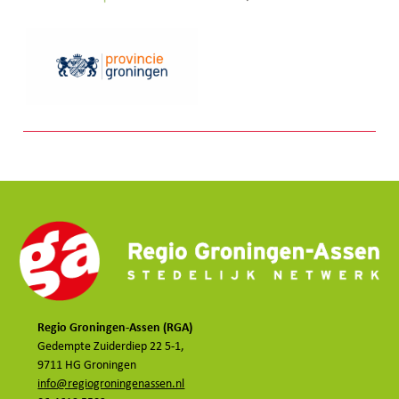
Regio Groningen-Assen (RGA)
Gedempte Zuiderdiep 22 5-1,
9711 HG Groningen
info@regiogroningenassen.nl