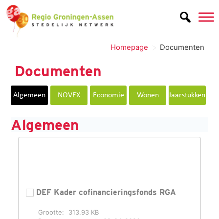
de
inhoud
>
Homepage
Documenten
Documenten
Algemeen
NOVEX
Economie
Wonen
Jaarstukken
Algemeen
DEF Kader cofinancieringsfonds RGA
Grootte:
313.93 KB