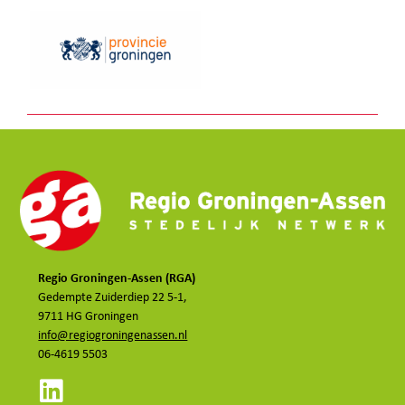
Regio Groningen-Assen (RGA)
Gedempte Zuiderdiep 22 5-1,
9711 HG Groningen
info@regiogroningenassen.nl
06-4619 5503