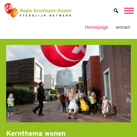
de
inhoud
>
Homepage
wonen
Kernthema wonen