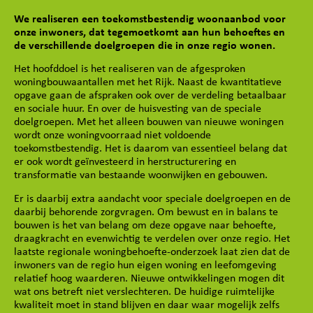
We realiseren een toekomstbestendig woonaanbod voor
onze inwoners, dat tegemoetkomt aan hun behoeftes en
de verschillende doelgroepen die in onze regio wonen.
Het hoofddoel is het realiseren van de afgesproken
woningbouwaantallen met het Rijk. Naast de kwantitatieve
opgave gaan de afspraken ook over de verdeling betaalbaar
en sociale huur. En over de huisvesting van de speciale
doelgroepen. Met het alleen bouwen van nieuwe woningen
wordt onze woningvoorraad niet voldoende
toekomstbestendig. Het is daarom van essentieel belang dat
er ook wordt geïnvesteerd in herstructurering en
transformatie van bestaande woonwijken en gebouwen.
Er is daarbij extra aandacht voor speciale doelgroepen en de
daarbij behorende zorgvragen. Om bewust en in balans te
bouwen is het van belang om deze opgave naar behoefte,
draagkracht en evenwichtig te verdelen over onze regio. Het
laatste regionale woningbehoefte-onderzoek laat zien dat de
inwoners van de regio hun eigen woning en leefomgeving
relatief hoog waarderen. Nieuwe ontwikkelingen mogen dit
wat ons betreft niet verslechteren. De huidige ruimtelijke
kwaliteit moet in stand blijven en daar waar mogelijk zelfs