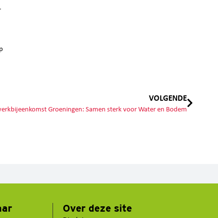
r
p
VOLGENDE
erkbijeenkomst Groeningen: Samen sterk voor Water en Bodem
aar
Over deze site