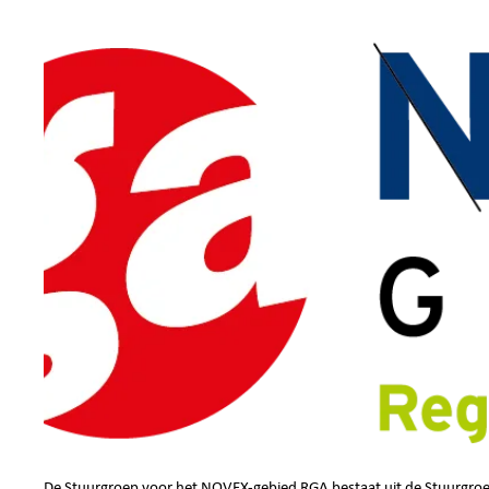
De Stuurgroep voor het NOVEX-gebied RGA bestaat uit de Stuurgroe