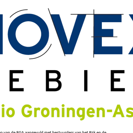
p van de RGA aangevuld met bestuurders van het Rijk en de