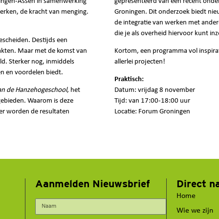
ningen-Assen in samenwerking
gepresenteerd van een recent ond
erken, de kracht van menging.
Groningen. Dit onderzoek biedt nie
de integratie van werken met ander
die je als overheid hiervoor kunt inz
scheiden. Destijds een
aakten. Maar met de komst van
Kortom, een programma vol inspirat
ld. Sterker nog, inmiddels
allerlei projecten!
n en voordelen biedt.
Praktisch:
aan de Hanzehogeschool
, het
Datum: vrijdag 8 november
gebieden. Waarom is deze
Tijd: van 17:00-18:00 uur
er worden de resultaten
Locatie: Forum Groningen
Aanmelden Nieuwsbrief
Direct n
Home
Wie we zijn