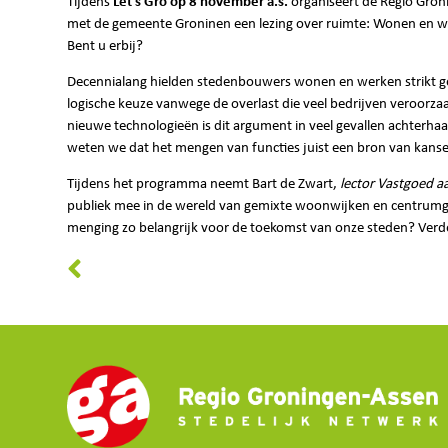
Tijdens
Let’s Gro op 8 november a.s.
organiseert de Regio Gro
met de gemeente Groninen een lezing over ruimte: Wonen en w
Bent u erbij?
Decennialang hielden stedenbouwers wonen en werken strikt ge
logische keuze vanwege de overlast die veel bedrijven veroorz
nieuwe technologieën is dit argument in veel gevallen achterhaa
weten we dat het mengen van functies juist een bron van kanse
Tijdens het programma neemt Bart de Zwart,
lector Vastgoed 
publiek mee in de wereld van gemixte woonwijken en centrum
menging zo belangrijk voor de toekomst van onze steden? Verd