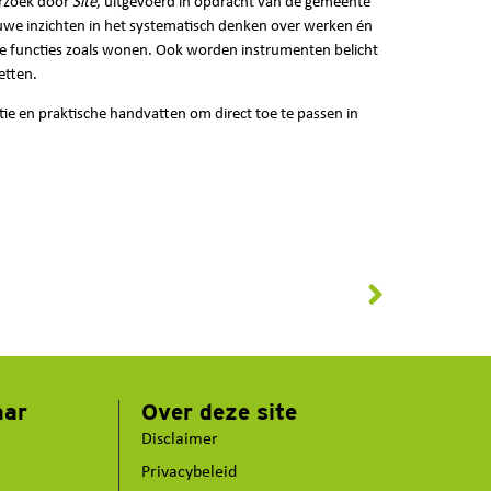
erzoek door
Site
, uitgevoerd in opdracht van de gemeente
uwe inzichten in het systematisch denken over werken én
e functies zoals wonen. Ook worden instrumenten belicht
etten.
ie en praktische handvatten om direct toe te passen in
aar
Over deze site
Disclaimer
Privacybeleid