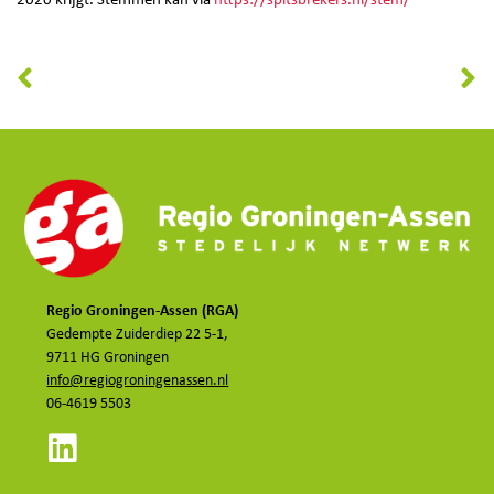
2020 krijgt. Stemmen kan via
https://spitsbrekers.nl/stem/
Regio Groningen-Assen (RGA)
Gedempte Zuiderdiep 22 5-1,
9711 HG Groningen
info@regiogroningenassen.nl
06-4619 5503