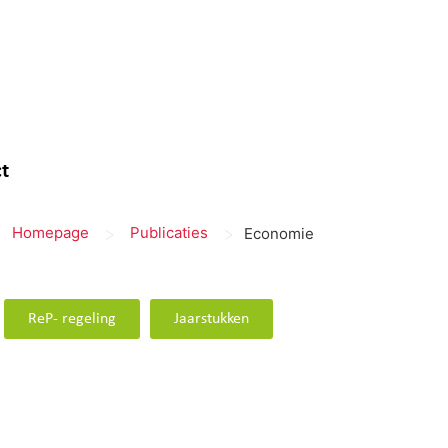
t
>
>
Homepage
Publicaties
Economie
ReP- regeling
Jaarstukken