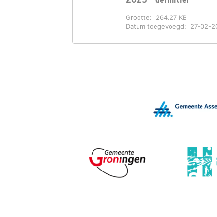
2025 - definitief
Grootte:
264.27 KB
Datum toegevoegd:
27-02-2