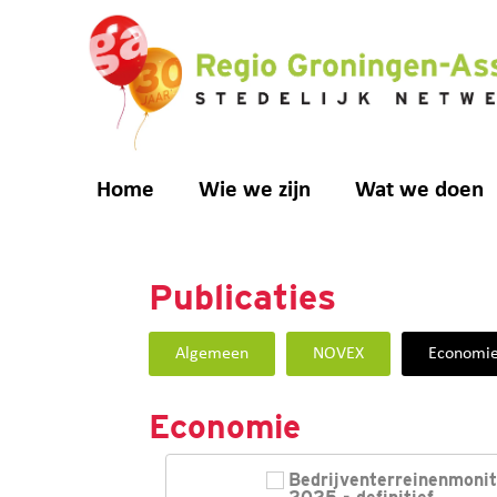
de
inhoud
Home
Wie we zijn
Wat we doen
Publicaties
Algemeen
NOVEX
Economi
Economie
Bedrijventerreinenmoni