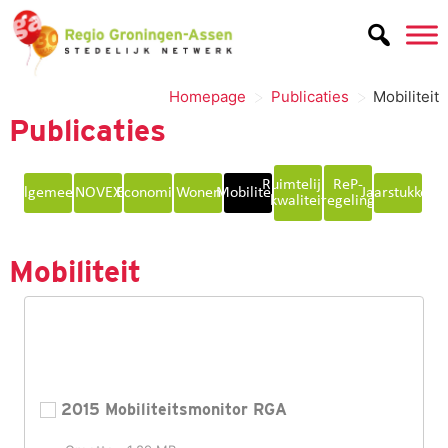
de
inhoud
>
>
Homepage
Publicaties
Mobiliteit
Publicaties
Ruimtelijke
ReP-
Algemeen
NOVEX
Economie
Wonen
Mobiliteit
Jaarstukken
kwaliteit
regeling
Mobiliteit
2015 Mobiliteitsmonitor RGA