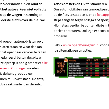
verkeershinder in en rond de
Acties om fiets en OV te stimuleren
t het autoverkeer niet volledig
Om automobilisten aan te moedigen om
o’s op de wegen in Groningen
op de fiets te stappen is er de
fietsapp
eerste auto’s over de nieuwe
strijd aangaan tegen collega’s of spor
kilometers verdien je punten die je in
doelen te steunen. Ook zijn er acties 
proberen.
id roepen automobilisten op om
Bekijk
www.operatieringzuid.nl
voor a
e laten staan en waar dat kan
reisalternatieven en acties.
t het openbaar vervoer te reizen.
n ieder geval buiten de spits en
eze oproep is nodig omdat er
elke
egen in Groningen
moeten
 is de kans groot op een
 uren muurvast staan. De fiets,
s dus vaak sneller dan de auto.