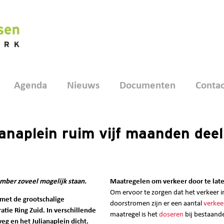
Agenda
Nieuws
Documenten
Contac
anaplein ruim vijf maanden deel
ember zoveel mogelijk staan.
Maatregelen om verkeer door te lat
Om ervoor te zorgen dat het verkeer i
 met de grootschalige
doorstromen zijn er een aantal
verkee
e Ring Zuid. In verschillende
maatregel is het
doseren
bij bestaande
eg en het Julianaplein dicht.