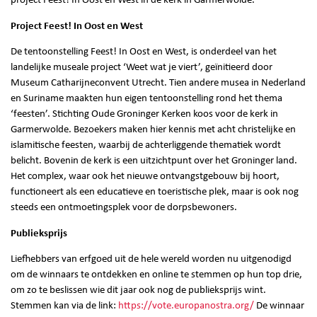
project Feest! In Oost en West in de kerk in Garmerwolde.
Project Feest! In Oost en West
De tentoonstelling Feest! In Oost en West, is onderdeel van het
landelijke museale project ‘Weet wat je viert’, geïnitieerd door
Museum Catharijneconvent Utrecht. Tien andere musea in Nederland
en Suriname maakten hun eigen tentoonstelling rond het thema
‘feesten’. Stichting Oude Groninger Kerken koos voor de kerk in
Garmerwolde. Bezoekers maken hier kennis met acht christelijke en
islamitische feesten, waarbij de achterliggende thematiek wordt
belicht. Bovenin de kerk is een uitzichtpunt over het Groninger land.
Het complex, waar ook het nieuwe ontvangstgebouw bij hoort,
functioneert als een educatieve en toeristische plek, maar is ook nog
steeds een ontmoetingsplek voor de dorpsbewoners.
Publieksprijs
Liefhebbers van erfgoed uit de hele wereld worden nu uitgenodigd
om de winnaars te ontdekken en online te stemmen op hun top drie,
om zo te beslissen wie dit jaar ook nog de publieksprijs wint.
Stemmen kan via de link:
https://vote.europanostra.org/
De winnaar