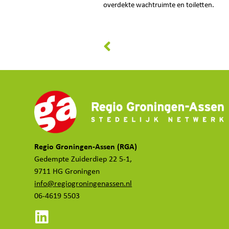
overdekte wachtruimte en toiletten.
Regio Groningen-Assen (RGA)
Gedempte Zuiderdiep 22 5-1,
9711 HG Groningen
info@regiogroningenassen.nl
06-4619 5503