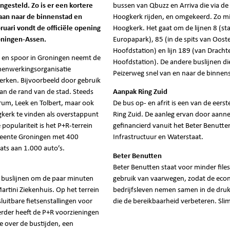
ngesteld. Zo is er een kortere
bussen van Qbuzz en Arriva die via d
taan naar de binnenstad en
Hoogkerk rijden, en omgekeerd. Zo mi
uari vondt de officiële opening
Hoogkerk. Het gaat om de lijnen 8 (stad
roningen-Assen.
Europapark), 85 (in de spits van Oost
Hoofdstation) en lijn 189 (van Dracht
en spoor in Groningen neemt de
Hoofdstation). De andere buslijnen di
menwerkingsorganisatie
Peizerweg snel van en naar de binnen
erken. Bijvoorbeeld door gebruik
an de rand van de stad. Steeds
Aanpak Ring Zuid
rum, Leek en Tolbert, maar ook
De bus op- en afrit is een van de eers
kerk te vinden als overstappunt
Ring Zuid. De aanleg ervan door aan
populariteit is het P+R-terrein
gefinancierd vanuit het Beter Benutt
meente Groningen met 400
Infrastructuur en Waterstaat.
aats aan 1.000 auto’s.
Beter Benutten
Beter Benutten staat voor minder file
e buslijnen om de paar minuten
gebruik van vaarwegen, zodat de econo
artini Ziekenhuis. Op het terrein
bedrijfsleven nemen samen in de druk
sluitbare fietsenstallingen voor
die de bereikbaarheid verbeteren. Sli
Verder heeft de P+R voorzieningen
ie over de bustijden, een