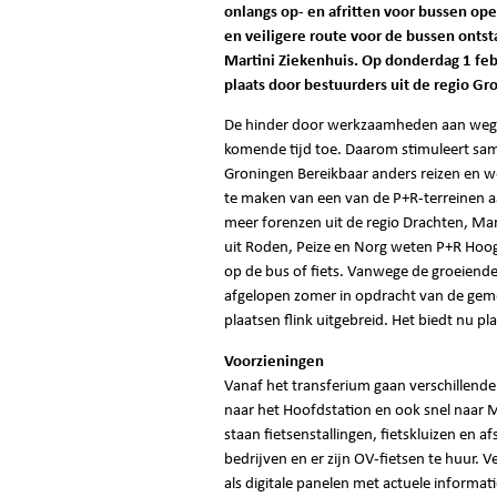
onlangs op- en afritten voor bussen ope
en veiligere route voor de bussen onts
Martini Ziekenhuis. Op donderdag 1 febr
plaats door bestuurders uit de regio G
De hinder door werkzaamheden aan weg 
komende tijd toe. Daarom stimuleert sa
Groningen Bereikbaar anders reizen en w
te maken van een van de P+R-terreinen a
meer forenzen uit de regio Drachten, Ma
uit Roden, Peize en Norg weten P+R Hoog
op de bus of fiets. Vanwege de groeiende 
afgelopen zomer in opdracht van de ge
plaatsen flink uitgebreid. Het biedt nu pl
Voorzieningen
Vanaf het transferium gaan verschillend
naar het Hoofdstation en ook snel naar M
staan fietsenstallingen, fietskluizen en af
bedrijven en er zijn OV-fietsen te huur. 
als digitale panelen met actuele informat