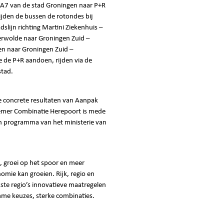
e A7 van de stad Groningen naar P+R
jden de bussen de rotondes bij
slijn richting Martini Ziekenhuis –
erwolde naar Groningen Zuid –
en naar Groningen Zuid –
e de P+R aandoen, rijden via de
stad.
te concrete resultaten van Aanpak
nemer Combinatie Herepoort is mede
en programma van het ministerie van
s, groei op het spoor en meer
mie kan groeien. Rijk, regio en
ste regio’s innovatieve maatregelen
mme keuzes, sterke combinaties.