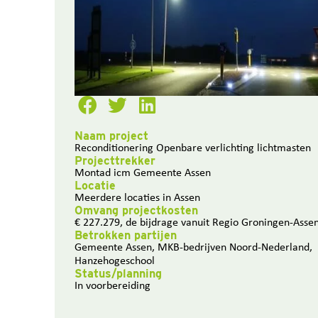
Naam project
Reconditionering Openbare verlichting lichtmasten
Projecttrekker
Montad icm Gemeente Assen
Locatie
Meerdere locaties in Assen
Omvang projectkosten
€ 227.279, de bijdrage vanuit Regio Groningen-Assen
Betrokken partijen
Gemeente Assen, MKB-bedrijven Noord-Nederland,
Hanzehogeschool
Status/planning
In voorbereiding