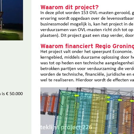
Waarom dit project?
In deze pilot worden 153 OVL-masten gerooid, 
ervaring wordt opgedaan over de levensvatbaarhe
businessmodel mogelijk is, kan het project in d
verduurzamen van OVL-masten richt zich tot op 
plaatsen). Dit project gaat een stap verder, do
Waarom financiert Regio Gronin
Het project valt onder het speerpunt Economie.
kerngebied, middels duurzame oplossing door h
was tot op heden een technische aangelegenhei
betrokken partijen voor verduurzaming die verder
worden de technische, financiële, juridische 
wel te realiseren. Hierdoor wordt de effecten v
 is € 50.000