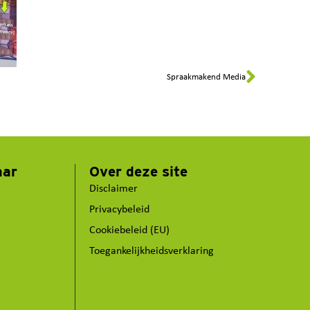
Spraakmakend Media
aar
Over deze site
Disclaimer
Privacybeleid
Cookiebeleid (EU)
Toegankelijkheidsverklaring