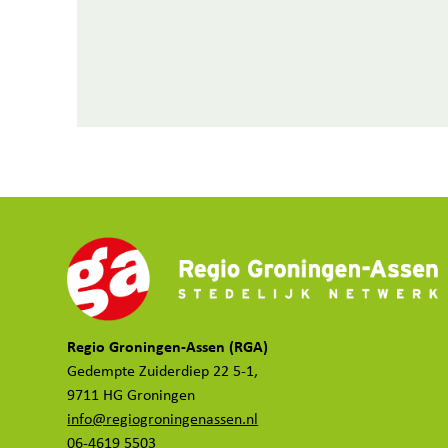
Regio Groningen-Assen (RGA)
Gedempte Zuiderdiep 22 5-1,
9711 HG Groningen
info@regiogroningenassen.nl
06-4619 5503