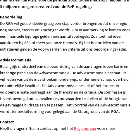
thema’s van de RGA. Voor de periode 2020 tot en met 2025 hebben we
3 miljoen euro gereserveerd voor de ReP-regeling.
Beoordeling
De RGA wil goede ideeën graag een stap verder brengen zodat onze regio
nog mooier, sterker en krachtiger wordt. Om in aanmerking te komen voor
een financiële bijdrage gelden een aantal spelregels. Zo moet het idee
aansluiten bij één of meer van onze thema’s. Bij het beoordelen van de
initiatieven gelden de voorwaarden en criteria uit ons beoordelingskader.
Adviescommissie
Belangrijk onderdeel van de beoordeling van de aanvragen is een korte en
krachtige pitch aan de Adviescommissie. De adviescommissie bestaat uit
vijf leden vanuit de invalshoeken: onderwijs, ondernemerschap, overheid
en ruimtelijke kwaliteit. De Adviescommissie besluit of het project in
voldoende mate bijdraagt aan de thema’s en de criteria. De commissie is
tevens bevoegd om aanvullende voorwaarden te stellen of de hoogte van
de gevraagde bijdrage aan te passen. Het voorstel van de Adviescommissie
wordt ter besluitvorming voorgelegd aan de Stuurgroep van de RGA.
Contact
Heeft u vragen? Neem contact op met het
Regiobureau
voor meer