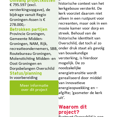
Omvang projectkosten
historische context van het
€ 795.597 (excl.
kerkgebouw versterkt. De
versterkingsopgave), de
kerk voorziet daarom niet
bijdrage vanuit Regio
alleen in een rustpunt voor
Groningen-Assen is €
recreanten, maar ook in een
278.000,-
mooie kamer voor dorp en
Betrokken partijen
streek. Behoud van de
Provincie Groningen,
historische identiteit van
Gemeente Midden-
Overschild, dat toch al zo
Groningen, NAM, Rijk,
onder druk staat als gevolg
recreatieondernemers, SBB,
van bouwkundige
Routebureau Groningen,
versterking, is hierdoor
Molenstichting Midden- en
mogelijk. De zo
Oost Groningen en
noodzakelijke
Dorpsbelangen Overschild
Status/planning
energietransitie wordt
In voorbereiding
gerealiseerd door middel
van innovatieve
Meer informatie
energieopwekking en –
over dit project
afgifte; ‘gasmeter de kerk
uit’.
Waarom dit
project?