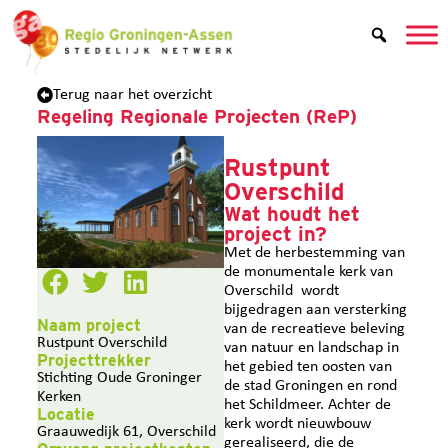
Terug naar het overzicht
Regeling Regionale Projecten (ReP)
Rustpunt
Overschild
Wat houdt het
project in?
Met de herbestemming van
de monumentale kerk van
Overschild wordt
bijgedragen aan versterking
Naam project
van de recreatieve beleving
Rustpunt Overschild
van natuur en landschap in
Projecttrekker
het gebied ten oosten van
Stichting Oude Groninger
de stad Groningen en rond
Kerken
het Schildmeer. Achter de
Locatie
kerk wordt nieuwbouw
Graauwedijk 61, Overschild
gerealiseerd, die de