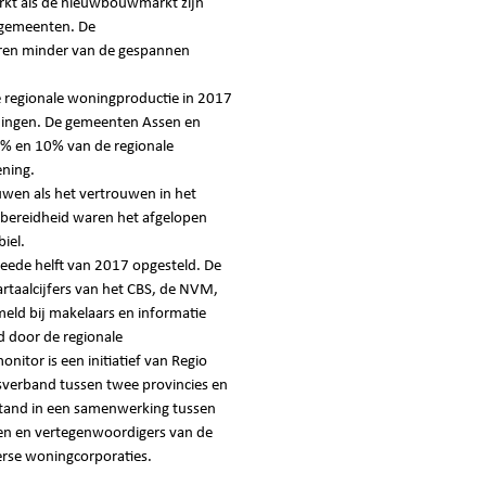
kt als de nieuwbouwmarkt zijn
e gemeenten. De
ren minder van de gespannen
 regionale woningproductie in 2017
ningen. De gemeenten Assen en
7% en 10% van de regionale
ning.
en als het vertrouwen in het
bereidheid waren het afgelopen
iel.
eede helft van 2017 opgesteld. De
rtaalcijfers van het CBS, de NVM,
ld bij makelaars en informatie
d door de regionale
tor is een initiatief van Regio
verband tussen twee provincies en
tand in een samenwerking tussen
en en vertegenwoordigers van de
erse woningcorporaties.