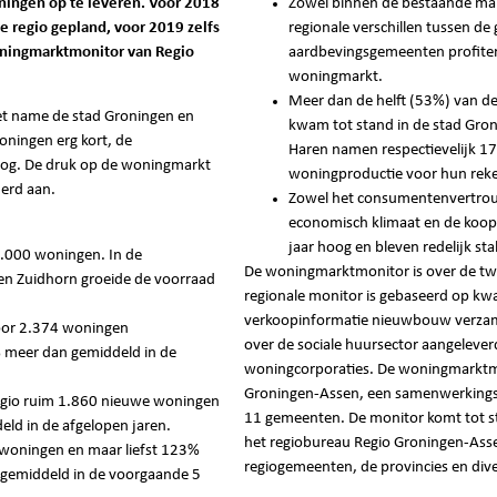
ngen op te leveren. Voor 2018
Zowel binnen de bestaande mar
e regio gepland, voor 2019 zelfs
regionale verschillen tussen d
woningmarktmonitor van Regio
aardbevingsgemeenten profite
woningmarkt.
Meer dan de helft (53%) van de
met name de stad Groningen en
kwam tot stand in de stad Gro
oningen erg kort, de
Haren namen respectievelijk 1
hoog. De druk op de woningmarkt
woningproductie voor hun reke
erd aan.
Zowel het consumentenvertrouw
economisch klimaat en de koop
jaar hoog en bleven redelijk stab
3.000 woningen. In de
De woningmarktmonitor is over de tw
n Zuidhorn groeide de voorraad
regionale monitor is gebaseerd op kwa
verkoopinformatie nieuwbouw verzame
voor 2.374 woningen
over de sociale huursector aangelever
meer dan gemiddeld in de
woningcorporaties. De woningmarktmoni
Groningen-Assen, een samenwerkings
regio ruim 1.860 nieuwe woningen
11 gemeenten. De monitor komt tot s
ld in de afgelopen jaren.
het regiobureau Regio Groningen-Ass
oningen en maar liefst 123%
regiogemeenten, de provincies en div
gemiddeld in de voorgaande 5