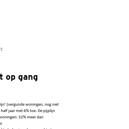
t
t op gang
lijn’ (vergunde woningen, nog niet
alf jaar met 6% toe. De pijplijn
0 woningen: 32% meer dan
r.