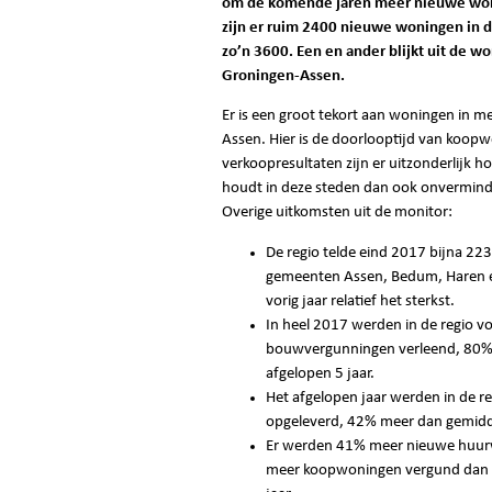
om de komende jaren meer nieuwe woni
zijn er ruim 2400 nieuwe woningen in d
zo’n 3600. Een en ander blijkt uit de 
Groningen-Assen.
Er is een groot tekort aan woningen in 
Assen. Hier is de doorlooptijd van koopw
verkoopresultaten zijn er uitzonderlijk 
houdt in deze steden dan ook onvermind
Overige uitkomsten uit de monitor:
De regio telde eind 2017 bijna 22
gemeenten Assen, Bedum, Haren e
vorig jaar relatief het sterkst.
In heel 2017 werden in de regio 
bouwvergunningen verleend, 80% 
afgelopen 5 jaar.
Het afgelopen jaar werden in de 
opgeleverd, 42% meer dan gemidde
Er werden 41% meer nieuwe huurw
meer koopwoningen vergund dan 