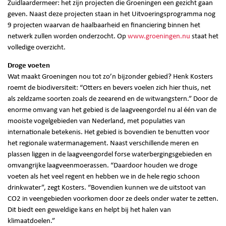
Zuidlaardermeer: het zijn projecten die Groeningen een gezicht gaan
geven. Naast deze projecten staan in het Uitvoeringsprogramma nog
9 projecten waarvan de haalbaarheid en financiering binnen het
netwerk zullen worden onderzocht. Op
www.groeningen.nu
staat het
volledige overzicht.
Droge voeten
Wat maakt Groeningen nou tot zo’n bijzonder gebied? Henk Kosters
roemt de biodiversiteit: “Otters en bevers voelen zich hier thuis, net
als zeldzame soorten zoals de zeearend en de witwangstern.” Door de
enorme omvang van het gebied is de laagveengordel nu al één van de
mooiste vogelgebieden van Nederland, met populaties van
internationale betekenis. Het gebied is bovendien te benutten voor
het regionale watermanagement. Naast verschillende meren en
plassen liggen in de laagveengordel forse waterbergingsgebieden en
omvangrijke laagveenmoerassen. “Daardoor houden we droge
voeten als het veel regent en hebben we in de hele regio schoon
drinkwater”, zegt Kosters. “Bovendien kunnen we de uitstoot van
CO2 in veengebieden voorkomen door ze deels onder water te zetten.
Dit biedt een geweldige kans en helpt bij het halen van
klimaatdoelen.”