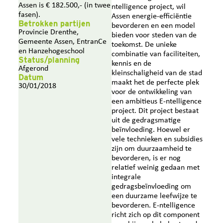
Assen is € 182.500,- (in twee
ntelligence project, wil
fasen).
Assen energie-efficiëntie
Betrokken partijen
bevorderen en een model
Provincie Drenthe,
bieden voor steden van de
Gemeente Assen, EntranCe
toekomst. De unieke
en Hanzehogeschool
combinatie van faciliteiten,
Status/planning
kennis en de
Afgerond
kleinschaligheid van de stad
Datum
maakt het de perfecte plek
30/01/2018
voor de ontwikkeling van
een ambitieus E-ntelligence
project. Dit project bestaat
uit de gedragsmatige
beïnvloeding. Hoewel er
vele technieken en subsidies
zijn om duurzaamheid te
bevorderen, is er nog
relatief weinig gedaan met
integrale
gedragsbeïnvloeding om
een duurzame leefwijze te
bevorderen. E-ntelligence
richt zich op dit component