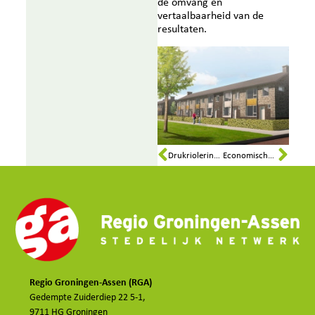
de omvang en
vertaalbaarheid van de
resultaten.
Drukriolering buitengebied, het druk vacuüm compact systeem
Economische en landschappelijke versterking Noordoosthoek Hoornsemeer
Regio Groningen-Assen (RGA)
Gedempte Zuiderdiep 22 5-1,
9711 HG Groningen