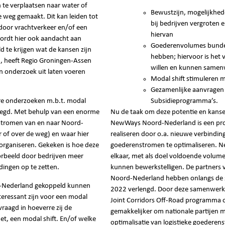
 te verplaatsen naar water of
Bewustzijn, mogelijkhede
 weg gemaakt. Dit kan leiden tot
bij bedrijven vergroten e
door vrachtverkeer en/of een
hiervan
ordt hier ook aandacht aan
Goederenvolumes bundel
d te krijgen wat de kansen zijn
hebben; hiervoor is het 
, heeft Regio Groningen-Assen
willen en kunnen samen
n onderzoek uit laten voeren
Modal shift stimuleren me
Gezamenlijke aanvragen
dere onderzoeken m.b.t. modal
Subsidieprogramma’s.
elegd. Met behulp van een enorme
Nu de taak om deze potentie en kansen
 stromen van en naar Noord-
NewWays Noord-Nederland is een pro
r of over de weg) en waar hier
realiseren door o.a. nieuwe verbindin
 organiseren. Gekeken is hoe deze
goederenstromen te optimaliseren. N
orbeeld door bedrijven meer
elkaar, met als doel voldoende volume 
dingen op te zetten.
kunnen bewerkstelligen. De partners
Noord-Nederland hebben onlangs de s
d-Nederland gekoppeld kunnen
2022 verlengd. Door deze samenwerkin
teressant zijn voor een modal
Joint Corridors Off-Road programma o
vraagd in hoeverre zij de
gemakkelijker om nationale partijen m
met, een modal shift. En/of welke
optimalisatie van logistieke goedere