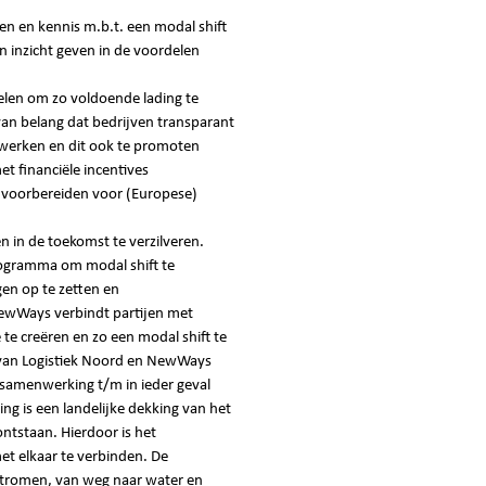
n en kennis m.b.t. een modal shift
n inzicht geven in de voordelen
en om zo voldoende lading te
van belang dat bedrijven transparant
werken en dit ook te promoten
t financiële incentives
 voorbereiden voor (Europese)
 in de toekomst te verzilveren.
gramma om modal shift te
gen op te zetten en
ewWays verbindt partijen met
te creëren en zo een modal shift te
 van Logistiek Noord en NewWays
amenwerking t/m in ieder geval
g is een landelijke dekking van het
ntstaan. Hierdoor is het
et elkaar te verbinden. De
nstromen, van weg naar water en