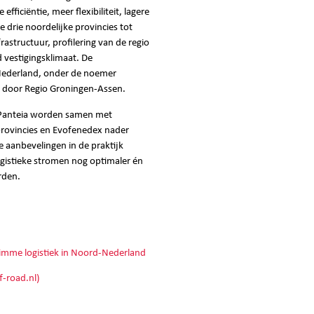
efficiëntie, meer flexibiliteit, lagere
 drie noordelijke provincies tot
astructuur, profilering van de regio
d vestigingsklimaat. De
Nederland, onder de noemer
d door Regio Groningen-Assen.
 Panteia worden samen met
rovincies en Evofenedex nader
 aanbevelingen in de praktijk
gistieke stromen nog optimaler én
rden.
limme logistiek in Noord-Nederland
f-road.nl)