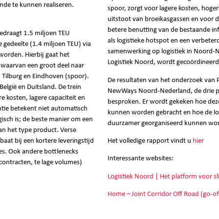
nde te kunnen realiseren.
spoor, zorgt voor lagere kosten, hogere 
uitstoot van broeikasgassen en voor de
betere benutting van de bestaande infr
bedraagt 1.5 miljoen TEU
als logistieke hotspot en een verbeter
e gedeelte (1.4 miljoen TEU) via
samenwerking op logistiek in Noord-
orden. Hierbij gaat het
Logistiek Noord, wordt gecoördineer
waarvan een groot deel naar
Tilburg en Eindhoven (spoor).
De resultaten van het onderzoek van
elgië en Duitsland. De trein
NewWays Noord-Nederland, de drie p
re kosten, lagere capaciteit en
besproken. Er wordt gekeken hoe deze
ntie betekent niet automatisch
kunnen worden gebracht en hoe de lo
ogisch is; de beste manier om een
duurzamer georganiseerd kunnen wo
an het type product. Verse
at bij een kortere leveringstijd
Het volledige rapport vindt u
hier
es. Ook andere bottlenecks
Interessante websites:
ontracten, te lage volumes)
Logistiek Noord | Het platform voor s
Home – Joint Corridor Off Road (go-of