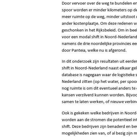
Door vervoer over de weg te bundelen en
spoor worden er minder kilometers op de
meer ruimte op de weg, minder uitstoot 
ander kostenplaatje. Om deze redenen w
geschonken in het Rijksbeleid. Om in beel
voor een modal shift in Noord-Nederland
namens de drie noordelijke provincies ee
door Panteia, welke nu is afgerond.
In dit onderzoek zijn resultaten uit eer
shift in Noord-Nederland naast elkaar g
database is nagegaan waar de logistieke
Nederland zitten (op het water, per spoo
nog ruimte is om dit eventueel anders te
kansen verzilverd kunnen worden. Bijvo
samen te laten werken, of nieuwe verbin
Ook is gekeken welke bedrijven in Noor
worden aan de stromen die potentieel in
shift. Deze bedrijven zijn benaderd en be
mogelijkheden zien van, of al bezig zijn 