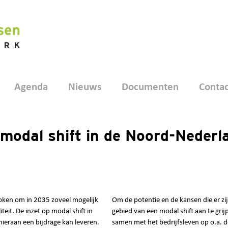
Agenda
Nieuws
Documenten
Contac
modal shift in de Noord-Nederla
oken om in 2035 zoveel mogelijk
Om de potentie en de kansen die er z
iteit. De inzet op modal shift in
gebied van een modal shift aan te gri
 hieraan een bijdrage kan leveren.
samen met het bedrijfsleven op o.a. d