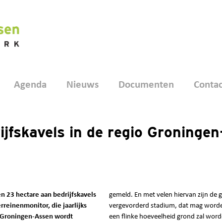
Agenda
Nieuws
Documenten
Contac
jfskavels in de regio Groningen
en 23 hectare aan bedrijfskavels
gemeld. En met velen hiervan zijn de
erreinenmonitor, die jaarlijks
vergevorderd stadium, dat mag worde
 Groningen-Assen wordt
een flinke hoeveelheid grond zal word