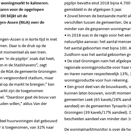
e woningmarkt te kalmeren.
pijplijn bevatte eind 2018 bijna 4.7
 jaren voor de opgelopen
gemiddeld in de afgelopen 5 jaar.
Dit blijkt uit de
• Zowel binnen de bestaande markt al
gen-Assen (RGA) over de
verschillen tussen de gemeenten. De
minder van de gespannen woningmar
• In 2018 was in de regio voor het eer
gen-Assen is in korte tijd in met
natuurlijke aanwas: het aantal mensen
en. Daar is de druk op de
het aantal geboorten met bijna 100. 
t momenteel als een trein.
Zuidhorn was het aantal geboorten gro
 ‘in de pijplijn’ zoals dat heet,
• De stad Groningen nam het afgelopen
en in de Stadshavens”, zegt
regionale woningproductie voor haar 
n de RGA de gemeente Groningen
en Haren namen respectievelijk 13%, 
een vergevorderd stadium, maar
woningproductie voor hun rekening.
l op de markt te brengen.” Een
• Een groot deel van de bouwkavels, w
markt zijn de toegenomen
kunnen laten bouwen, wordt momente
el. “Daardoor gaat de bouw van
gemeenten Leek (65 kavels/28% aand
den willen,” aldus Van der
aandeel) en de gemeenten Tynaarlo (
Groningen (39 kavels/17% aandeel). 
bescheiden aandeel van minder dan 
andeel huurwoningen dat gebouwd
or is toegenomen, van 32% naar
De woningmarktmonitor is over de tw