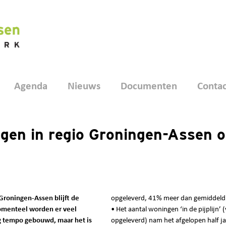
Agenda
Nieuws
Documenten
Contac
gen in regio Groningen-Assen 
Groningen-Assen blijft de
opgeleverd, 41% meer dan gemiddeld i
menteel worden er veel
• Het aantal woningen ‘in de pijplijn’
g tempo gebouwd, maar het is
opgeleverd) nam het afgelopen half j