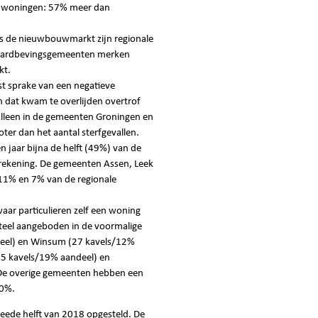
00 woningen: 57% meer dan
s de nieuwbouwmarkt zijn regionale
 aardbevingsgemeenten merken
kt.
st sprake van een negatieve
 dat kwam te overlijden overtrof
Alleen in de gemeenten Groningen en
ter dan het aantal sterfgevallen.
 jaar bijna de helft (49%) van de
rekening. De gemeenten Assen, Leek
11% en 7% van de regionale
aar particulieren zelf een woning
el aangeboden in de voormalige
eel) en Winsum (27 kavels/12%
45 kavels/19% aandeel) en
De overige gemeenten hebben een
10%.
eede helft van 2018 opgesteld. De