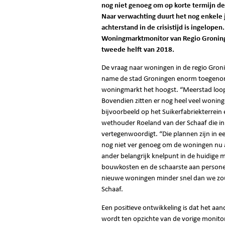
nog niet genoeg om op korte termijn d
Naar verwachting duurt het nog enkele
achterstand in de crisistijd is ingelopen. 
Woningmarktmonitor van Regio Gronin
tweede helft van 2018.
De vraag naar woningen in de regio Gronin
name de stad Groningen enorm toegenom
woningmarkt het hoogst. “Meerstad loop
Bovendien zitten er nog heel veel woningen
bijvoorbeeld op het Suikerfabriekterrein 
wethouder Roeland van der Schaaf die i
vertegenwoordigt. “Die plannen zijn in 
nog niet ver genoeg om de woningen nu a
ander belangrijk knelpunt in de huidige 
bouwkosten en de schaarste aan persone
nieuwe woningen minder snel dan we zou
Schaaf.
Een positieve ontwikkeling is dat het a
wordt ten opzichte van de vorige monit