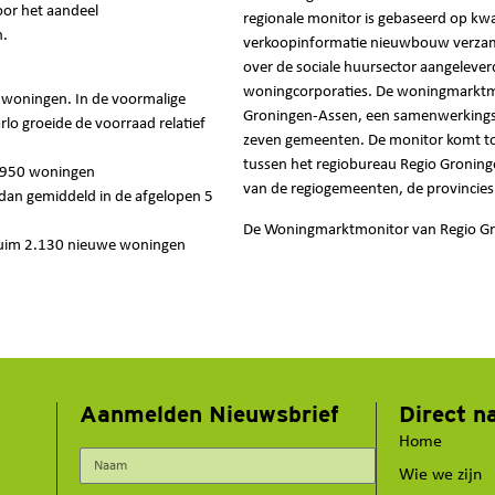
or het aandeel
regionale monitor is gebaseerd op kwa
n.
verkoopinformatie nieuwbouw verzame
over de sociale huursector aangelever
woningcorporaties. De woningmarktmoni
0 woningen. In de voormalige
Groningen-Assen, een samenwerkings
o groeide de voorraad relatief
zeven gemeenten. De monitor komt to
tussen het regiobureau Regio Gronin
2.950 woningen
van de regiogemeenten, de provincies
an gemiddeld in de afgelopen 5
De Woningmarktmonitor van Regio G
 ruim 2.130 nieuwe woningen
Aanmelden Nieuwsbrief
Direct n
Home
Wie we zijn