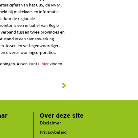
rtaalcijfers van het CBS, de NVM,
ld bij makelaars en informatie
d door de regionale
tor is een initiatief van Regio
verband tussen twee provincies en
t stand in een samenwerking
gen-Assen en vertegenwoordigers
 en diverse woningcorporaties.
roningen-Assen kunt u
hier
vinden.
aar
Over deze site
Disclaimer
Privacybeleid